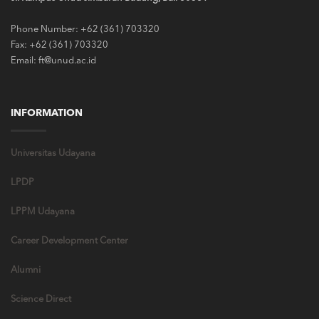
Phone Number: +62 (361) 703320
Fax: +62 (361) 703320
Email: ft@unud.ac.id
INFORMATION
Universitas Udayana
LPDP
LPPM Udayana
Career Development Center
Alumni
Science Direct