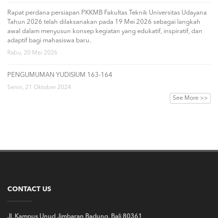
Rapat perdana persiapan PKKMB Fakultas Teknik Universitas Udayana
Tahun 2026 telah dilaksanakan pada 19 Mei 2026 sebagai langkah
awal dalam menyusun konsep kegiatan yang edukatif, inspiratif, dan
adaptif bagi mahasiswa baru.
Rabu, 20 Mei 2026
PENGUMUMAN YUDISIUM 163-164
Senin, 21 Oktober 2024
See More >>
CONTACT US
Jl. Kampus Unud Jimbaran Badung, Bali 80361