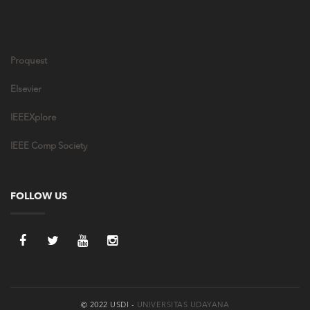
Proquest
Elsevier
IEEEXplore
IEEE Comp Society
FOLLOW US
© 2022 USDI -
UNIVERSITAS UDAYANA