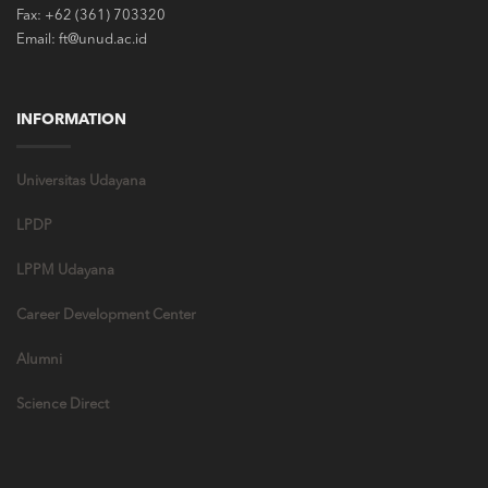
Fax: +62 (361) 703320
Email: ft@unud.ac.id
INFORMATION
Universitas Udayana
LPDP
LPPM Udayana
Career Development Center
Alumni
Science Direct