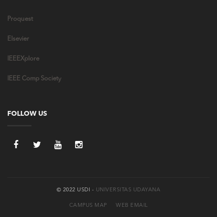
Proquest
Elsevier
IEEEXplore
IEEE Comp Society
FOLLOW US
© 2022 USDI -
UNIVERSITAS UDAYANA
CAMPUS MAP
WEB EMAIL