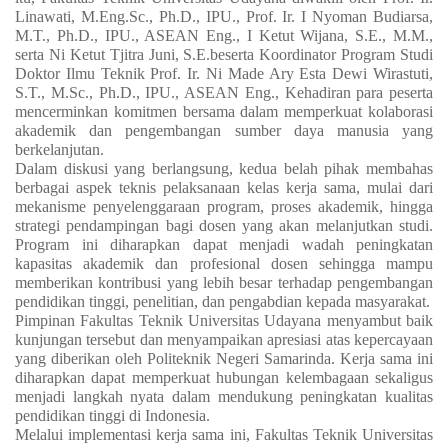
Linawati, M.Eng.Sc., Ph.D., IPU., Prof. Ir. I Nyoman Budiarsa,
M.T., Ph.D., IPU., ASEAN Eng., I Ketut Wijana, S.E., M.M.,
serta Ni Ketut Tjitra Juni, S.E.beserta Koordinator Program Studi
Doktor Ilmu Teknik Prof. Ir. Ni Made Ary Esta Dewi Wirastuti,
S.T., M.Sc., Ph.D., IPU., ASEAN Eng., Kehadiran para peserta
mencerminkan komitmen bersama dalam memperkuat kolaborasi
akademik dan pengembangan sumber daya manusia yang
berkelanjutan.
Dalam diskusi yang berlangsung, kedua belah pihak membahas
berbagai aspek teknis pelaksanaan kelas kerja sama, mulai dari
mekanisme penyelenggaraan program, proses akademik, hingga
strategi pendampingan bagi dosen yang akan melanjutkan studi.
Program ini diharapkan dapat menjadi wadah peningkatan
kapasitas akademik dan profesional dosen sehingga mampu
memberikan kontribusi yang lebih besar terhadap pengembangan
pendidikan tinggi, penelitian, dan pengabdian kepada masyarakat.
Pimpinan Fakultas Teknik Universitas Udayana menyambut baik
kunjungan tersebut dan menyampaikan apresiasi atas kepercayaan
yang diberikan oleh Politeknik Negeri Samarinda. Kerja sama ini
diharapkan dapat memperkuat hubungan kelembagaan sekaligus
menjadi langkah nyata dalam mendukung peningkatan kualitas
pendidikan tinggi di Indonesia.
Melalui implementasi kerja sama ini, Fakultas Teknik Universitas