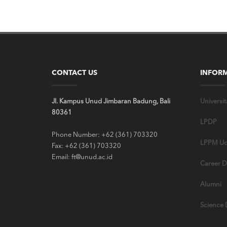
CONTACT US
INFOR
Jl. Kampus Unud Jimbaran Badung, Bali
Universi
80361
LPDP
Phone Number: +62 (361) 703320
LPPM Ud
Fax: +62 (361) 703320
Email: ft@unud.ac.id
Career D
Alumni
Science 