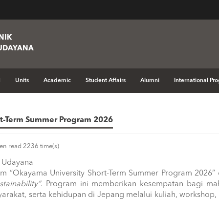
NIK
 UDAYANA
ersity Short-Term Summer Program 2026
M
Units
Academic
Student Affairs
Alumni
International Pr
rt-Term Summer Program 2026
en read 2236 time(s)
s Udayana
m “Okayama University Short-Term Summer Program 2026”
tainability”
. Program ini memberikan kesempatan bagi ma
rakat, serta kehidupan di Jepang melalui kuliah, workshop, 