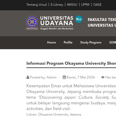
Tentang Unud
E-Library
IMISSU
LPPM
OASE
FAKULTAS TEK
UNIVERSITAS
Home
Pengumuman
Informasi Program Okayama Univ
Home
Profile
Study Program
SD
Informasi Program Okayama University Sho
Posted by: Admin
Kamis, 7 Mei 2026
Has be
Kesempatan Emas untuk Mahasiswa Universita
Okayama University, Jepang membuka progra
tema
“Discovering Japan: Culture, Society, Sus
untuk belajar langsung mengenai budaya, masya
activities, dan field visit.
Lokasi: Okayama University, Jepang