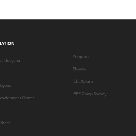
MATION
Proquest
tas Udayana
Elsevier
IEEEXplore
ayana
IEEE Comp Society
evelopment Center
Direct